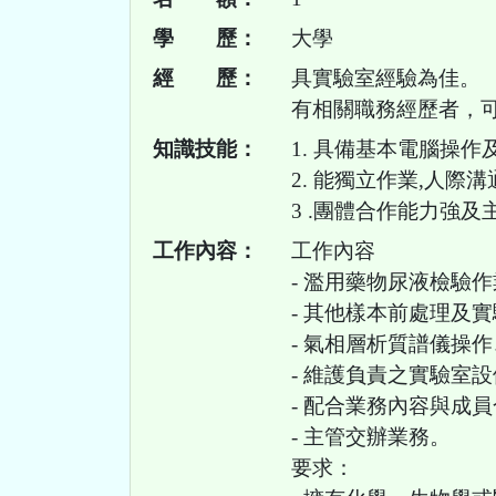
學 歷：
大學
經 歷：
具實驗室經驗為佳。
有相關職務經歷者，
知識技能：
1. 具備基本電腦操
2. 能獨立作業,⼈際
3 .團體合作能⼒強及
工作內容：
工作內容
- 濫用藥物尿液檢驗
- 其他樣本前處理及
- 氣相層析質譜儀操
- 維護負責之實驗室
- 配合業務內容與成
- 主管交辦業務。
要求：