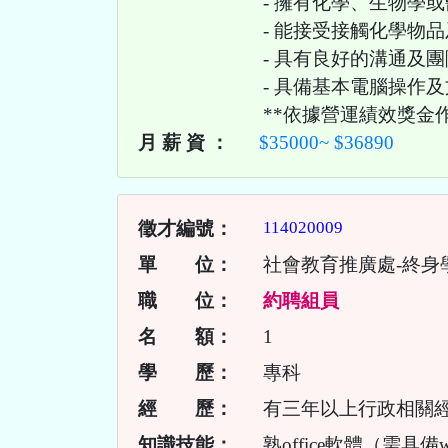
- 擁有化學、生物學
- 能接受接觸化學物
- 具有良好的溝通及
- 具備基本電腦操作
**依據營運績效獎金
月 薪 資 ：
$35000~ $36890
徵才編號：
114020009
單 位：
社會教育推廣處-終身
職 位：
約聘組員
名 額：
1
學 歷：
專科
經 歷：
有三年以上行政相關
知識技能：
熟office軟體（需具