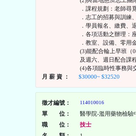
(2)與當地慈濟志工
．課程規劃：老師尋
．志工的招募與訓練
．學員報名、繳費、
．各項活動之辦理：
．教室、設備、零用
(3)能配合輪上早班（08:3
及週六、週日配合課
(4)各項臨時性事務與
月 薪 資 ：
$30000~ $32520
徵才編號：
114010016
單 位：
醫學院-濫用藥物檢驗
職 位：
技士
名 額：
1