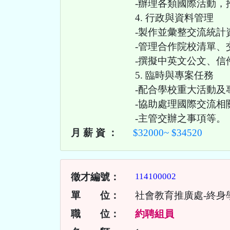
-辦理各類國際活動
4. 行政與資料管理
-製作並彙整交流統計
-管理合作院校清單、
-撰擬中英文公文、信
5. 臨時與專案任務
-配合學校重大活動及
-協助處理國際交流相
-主管交辦之事項等。
月 薪 資 ：
$32000~ $34520
徵才編號：
114100002
單 位：
社會教育推廣處-終身
職 位：
約聘組員