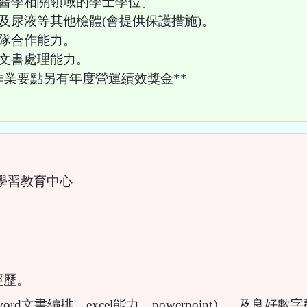
或醫學相關領域的學士學位。
品及尿液等其他檢體(會提供保護措施)。
團隊合作能力。
及文書處理能力。
作業要點另有年度營運績效獎金**
學習教育中心
經歷。
備word文書編排、excel能力、powerpoint），