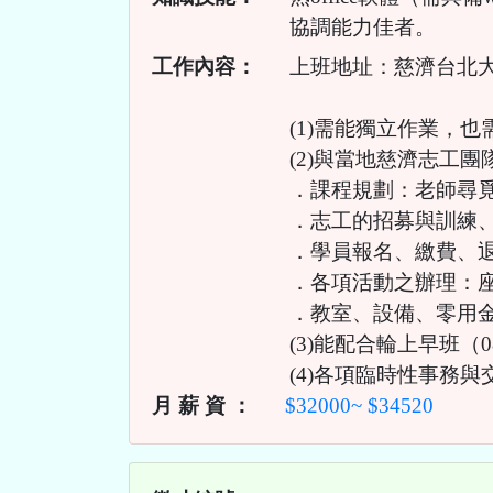
協調能力佳者。
工作內容：
上班地址：慈濟台北大安
(1)需能獨立作業，
(2)與當地慈濟志工
．課程規劃：老師尋
．志工的招募與訓練
．學員報名、繳費、
．各項活動之辦理：
．教室、設備、零用
(3)能配合輪上早班（0
(4)各項臨時性事務與
月 薪 資 ：
$32000~ $34520