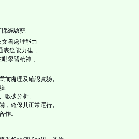
可採經驗薪。
作及文書處理能⼒。
溝通表達能⼒佳 。
主動學習精神 。
作業前處理及確認實驗。
實驗。
作、數據分析。
設備，確保其正常運行。
員合作。