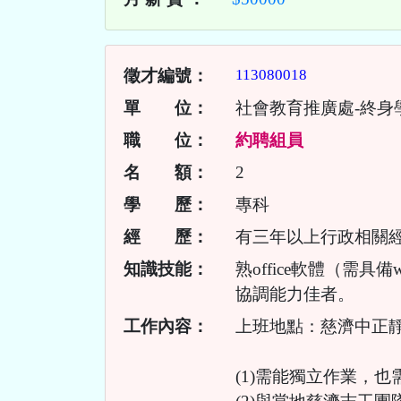
徵才編號：
113080018
單 位：
社會教育推廣處-終身
職 位：
約聘組員
名 額：
2
學 歷：
專科
經 歷：
有三年以上行政相關
知識技能：
熟office軟體（需具
協調能力佳者。
工作內容：
上班地點：慈濟中正靜
(1)需能獨立作業，