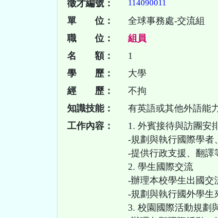
徵才編號：
114090011
單 位：
全球事務處-交流組
職 位：
組員
名 額：
1
學 歷：
大學
經 歷：
不拘
知識技能：
有英語或其他外語能
工作內容：
1. 外賓接待與訪團安
-規劃與執行國際學
-提供行政支援、翻譯
2. 學生國際交流
-辦理本校學生出國交
-規劃與執行國外學生
3. 校園國際活動規劃