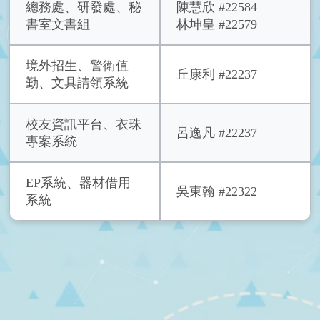
總務處、研發處、秘
陳慧欣 #22584
書室文書組
林坤皇 #22579
境外招生、警衛值
丘康利 #22237
勤、文具請領系統
校友資訊平台、衣珠
呂逸凡 #22237
專案系統
EP系統、器材借用
吳東翰 #22322
系統