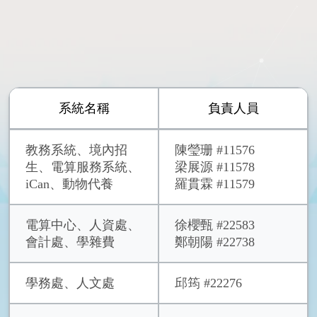
系統名稱
負責人員
教務系統、境內招
陳瑩珊 #11576
生、電算服務系統、
梁展源 #11578
iCan、動物代養
羅貫霖 #11579
電算中心、人資處、
徐櫻甄 #22583
會計處、學雜費
鄭朝陽 #22738
學務處、人文處
邱筠 #22276